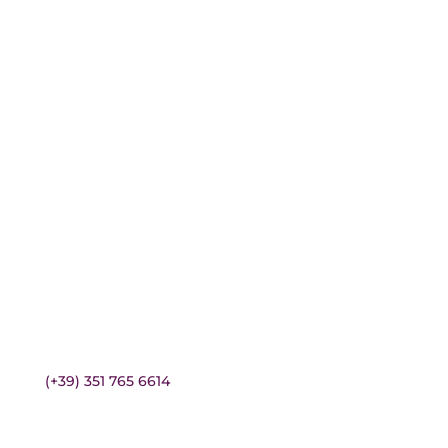
Sbiancamento dentale
Open Day
Preventivo online
Contatti
CONTATTI

Chiamaci
(+39) 351 765 6614