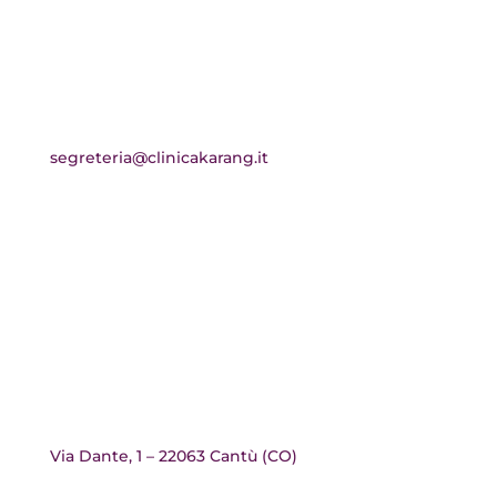

Scrivici
segreteria@clinicakarang.it
DOVE SIAMO

Vieni a trovarci
Via Dante, 1 – 22063 Cantù (CO)